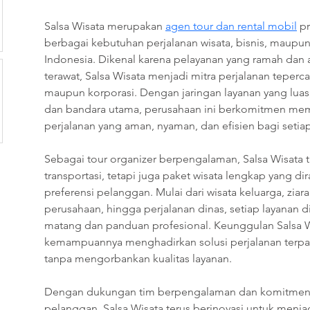
Salsa Wisata merupakan 
agen tour dan rental mobil
 p
berbagai kebutuhan perjalanan wisata, bisnis, maupun 
Indonesia. Dikenal karena pelayanan yang ramah dan 
terawat, Salsa Wisata menjadi mitra perjalanan teperca
maupun korporasi. Dengan jaringan layanan yang luas
dan bandara utama, perusahaan ini berkomitmen me
perjalanan yang aman, nyaman, dan efisien bagi setia
Sebagai tour organizer berpengalaman, Salsa Wisata 
transportasi, tetapi juga paket wisata lengkap yang d
preferensi pelanggan. Mulai dari wisata keluarga, ziarah
perusahaan, hingga perjalanan dinas, setiap layanan
matang dan panduan profesional. Keunggulan Salsa Wi
kemampuannya menghadirkan solusi perjalanan terpa
tanpa mengorbankan kualitas layanan.
Dengan dukungan tim berpengalaman dan komitmen 
pelanggan, Salsa Wisata terus berinovasi untuk menjadi