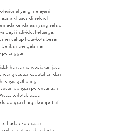
rofesional yang melayani 
acara khusus di seluruh 
armada kendaraan yang selalu 
ya bagi individu, keluarga, 
, mencakup kota-kota besar 
mberikan pengalaman 
p pelanggan.
tidak hanya menyediakan jasa 
irancang sesuai kebutuhan dan 
 religi, gathering 
 disusun dengan perencanaan 
sata terletak pada 
du dengan harga kompetitif 
terhadap kepuasan 
 pilihan utama di industri 