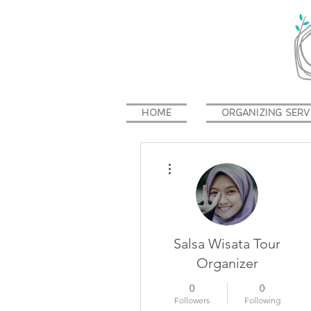
HOME
ORGANIZING SERV
More actions
Salsa Wisata Tour
Organizer
0
0
Followers
Following